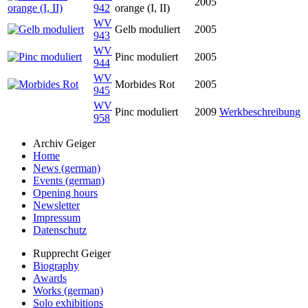
2005
942
orange (I, II)
WV
Gelb moduliert
2005
943
WV
Pinc moduliert
2005
944
WV
Morbides Rot
2005
945
WV
Pinc moduliert
2009
Werkbeschreibung
958
Archiv Geiger
Home
News (german)
Events (german)
Opening hours
Newsletter
Impressum
Datenschutz
Rupprecht Geiger
Biography
Awards
Works (german)
Solo exhibitions