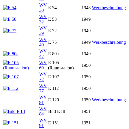
WV
E 54
1948
Werkbeschreibung
30
WV
E 58
1949
32
WV
E 72
1949
39
WV
E 75
1949
Werkbeschreibung
40
WV
E 80a
1949
47
WV
E 105
1950
69
(Raumstation)
WV
E 107
1950
72
WV
E 112
1950
77
WV
E 120
1950
Werkbeschreibung
81
WV
Bild E III
1951
84
WV
E 151
1951
91