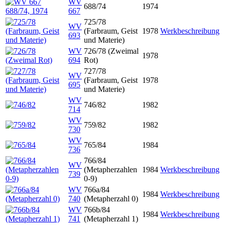
WV
688/74
1974
667
725/78
WV
(Farbraum, Geist
1978
Werkbeschreibung
693
und Materie)
WV
726/78 (Zweimal
1978
694
Rot)
727/78
WV
(Farbraum, Geist
1978
695
und Materie)
WV
746/82
1982
714
WV
759/82
1982
730
WV
765/84
1984
736
766/84
WV
(Metapherzahlen
1984
Werkbeschreibung
739
0-9)
WV
766a/84
1984
Werkbeschreibung
740
(Metapherzahl 0)
WV
766b/84
1984
Werkbeschreibung
741
(Metapherzahl 1)