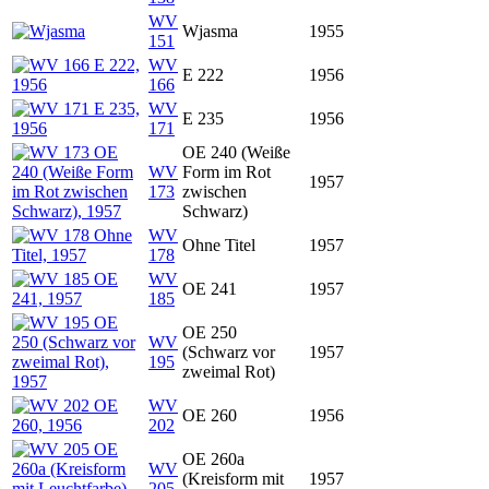
WV
Wjasma
1955
151
WV
E 222
1956
166
WV
E 235
1956
171
OE 240 (Weiße
WV
Form im Rot
1957
173
zwischen
Schwarz)
WV
Ohne Titel
1957
178
WV
OE 241
1957
185
OE 250
WV
(Schwarz vor
1957
195
zweimal Rot)
WV
OE 260
1956
202
OE 260a
WV
(Kreisform mit
1957
205