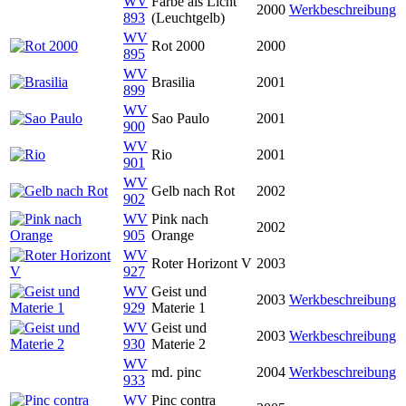
WV
Farbe als Licht
2000
Werkbeschreibung
893
(Leuchtgelb)
WV
Rot 2000
2000
895
WV
Brasilia
2001
899
WV
Sao Paulo
2001
900
WV
Rio
2001
901
WV
Gelb nach Rot
2002
902
WV
Pink nach
2002
905
Orange
WV
Roter Horizont V
2003
927
WV
Geist und
2003
Werkbeschreibung
929
Materie 1
WV
Geist und
2003
Werkbeschreibung
930
Materie 2
WV
md. pinc
2004
Werkbeschreibung
933
WV
Pinc contra