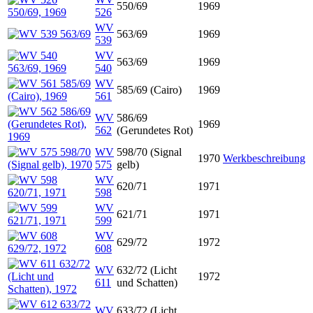
550/69
1969
526
WV
563/69
1969
539
WV
563/69
1969
540
WV
585/69 (Cairo)
1969
561
WV
586/69
1969
562
(Gerundetes Rot)
WV
598/70 (Signal
1970
Werkbeschreibung
575
gelb)
WV
620/71
1971
598
WV
621/71
1971
599
WV
629/72
1972
608
WV
632/72 (Licht
1972
611
und Schatten)
WV
633/72 (Licht