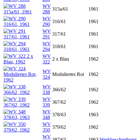
WV
315a/61
1961
288
WV
316/61
1961
290
WV
317/61
1961
291
WV
318/61
1961
294
WV
2 x Blau
1962
322
WV
Moduliertes Rot
1962
324
WV
366/62
1962
338
WV
367/62
1962
339
WV
378/63
1963
348
WV
379/62
1962
350
WV
387/63
1963
Werkbeschreibung