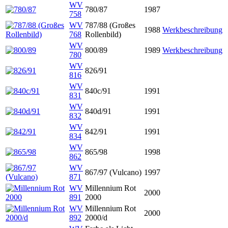
WV
780/87
1987
758
WV
787/88 (Großes
1988
Werkbeschreibung
768
Rollenbild)
WV
800/89
1989
Werkbeschreibung
780
WV
826/91
816
WV
840c/91
1991
831
WV
840d/91
1991
832
WV
842/91
1991
834
WV
865/98
1998
862
WV
867/97 (Vulcano)
1997
871
WV
Millennium Rot
2000
891
2000
WV
Millennium Rot
2000
892
2000/d