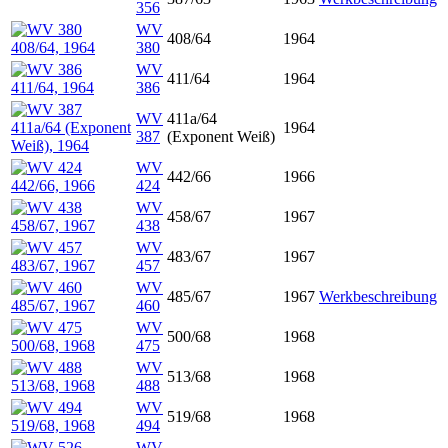
356
WV
408/64
1964
380
WV
411/64
1964
386
WV
411a/64
1964
387
(Exponent Weiß)
WV
442/66
1966
424
WV
458/67
1967
438
WV
483/67
1967
457
WV
485/67
1967
Werkbeschreibung
460
WV
500/68
1968
475
WV
513/68
1968
488
WV
519/68
1968
494
WV