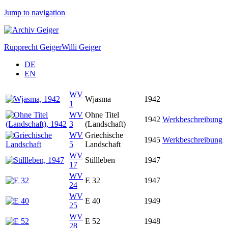
Jump to navigation
Rupprecht Geiger
Willi Geiger
DE
EN
WV
Wjasma
1942
1
WV
Ohne Titel
1942
Werkbeschreibung
3
(Landschaft)
WV
Griechische
1945
Werkbeschreibung
5
Landschaft
WV
Stillleben
1947
17
WV
E 32
1947
24
WV
E 40
1949
25
WV
E 52
1948
28