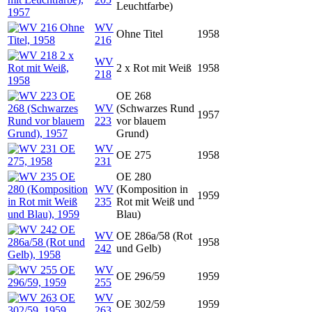
Leuchtfarbe)
WV
Ohne Titel
1958
216
WV
2 x Rot mit Weiß
1958
218
OE 268
WV
(Schwarzes Rund
1957
223
vor blauem
Grund)
WV
OE 275
1958
231
OE 280
WV
(Komposition in
1959
235
Rot mit Weiß und
Blau)
WV
OE 286a/58 (Rot
1958
242
und Gelb)
WV
OE 296/59
1959
255
WV
OE 302/59
1959
263