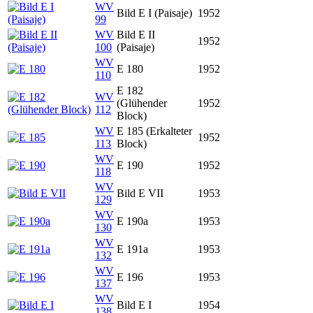
WV
Bild E I (Paisaje)
1952
99
WV
Bild E II
1952
100
(Paisaje)
WV
E 180
1952
110
E 182
WV
(Glühender
1952
112
Block)
WV
E 185 (Erkalteter
1952
113
Block)
WV
E 190
1952
118
WV
Bild E VII
1953
129
WV
E 190a
1953
130
WV
E 191a
1953
132
WV
E 196
1953
137
WV
Bild E I
1954
138