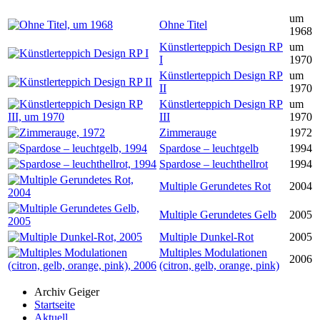
um
Ohne Titel
1968
Künstlerteppich Design RP
um
I
1970
Künstlerteppich Design RP
um
II
1970
Künstlerteppich Design RP
um
III
1970
Zimmerauge
1972
Spardose – leuchtgelb
1994
Spardose – leuchthellrot
1994
Multiple Gerundetes Rot
2004
Multiple Gerundetes Gelb
2005
Multiple Dunkel-Rot
2005
Multiples Modulationen
2006
(citron, gelb, orange, pink)
Archiv Geiger
Startseite
Aktuell