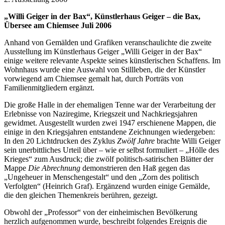
„Willi Geiger in der Bax“, Künstlerhaus Geiger – die Bax,
Übersee am Chiemsee Juli 2006
Anhand von Gemälden und Grafiken veranschaulichte die zweite
Ausstellung im Künstlerhaus Geiger „Willi Geiger in der Bax“
einige weitere relevante Aspekte seines künstlerischen Schaffens. Im
Wohnhaus wurde eine Auswahl von Stillleben, die der Künstler
vorwiegend am Chiemsee gemalt hat, durch Porträts von
Familienmitgliedern ergänzt.
Die große Halle in der ehemaligen Tenne war der Verarbeitung der
Erlebnisse von Naziregime, Kriegszeit und Nachkriegsjahren
gewidmet. Ausgestellt wurden zwei 1947 erschienene Mappen, die
einige in den Kriegsjahren entstandene Zeichnungen wiedergeben:
In den 20 Lichtdrucken des Zyklus
Zwölf Jahre
brachte Willi Geiger
sein unerbittliches Urteil über – wie er selbst formuliert – „Hölle des
Krieges“ zum Ausdruck; die zwölf politisch-satirischen Blätter der
Mappe
Die Abrechnung
demonstrieren den Haß gegen das
„Ungeheuer in Menschengestalt“ und den „Zorn des politisch
Verfolgten“ (Heinrich Graf). Ergänzend wurden einige Gemälde,
die den gleichen Themenkreis berühren, gezeigt.
Obwohl der „Professor“ von der einheimischen Bevölkerung
herzlich aufgenommen wurde, beschreibt folgendes Ereignis die