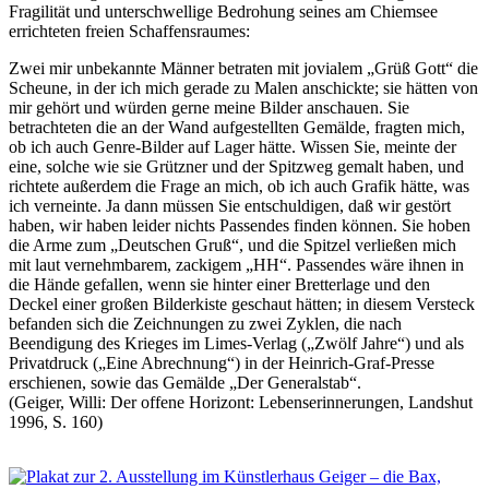
Fragilität und unterschwellige Bedrohung seines am Chiemsee
errichteten freien Schaffensraumes:
Zwei mir unbekannte Männer betraten mit jovialem „Grüß Gott“ die
Scheune, in der ich mich gerade zu Malen anschickte; sie hätten von
mir gehört und würden gerne meine Bilder anschauen. Sie
betrachteten die an der Wand aufgestellten Gemälde, fragten mich,
ob ich auch Genre-Bilder auf Lager hätte. Wissen Sie, meinte der
eine, solche wie sie Grützner und der Spitzweg gemalt haben, und
richtete außerdem die Frage an mich, ob ich auch Grafik hätte, was
ich verneinte. Ja dann müssen Sie entschuldigen, daß wir gestört
haben, wir haben leider nichts Passendes finden können. Sie hoben
die Arme zum „Deutschen Gruß“, und die Spitzel verließen mich
mit laut vernehmbarem, zackigem „HH“. Passendes wäre ihnen in
die Hände gefallen, wenn sie hinter einer Bretterlage und den
Deckel einer großen Bilderkiste geschaut hätten; in diesem Versteck
befanden sich die Zeichnungen zu zwei Zyklen, die nach
Beendigung des Krieges im Limes-Verlag („Zwölf Jahre“) und als
Privatdruck („Eine Abrechnung“) in der Heinrich-Graf-Presse
erschienen, sowie das Gemälde „Der Generalstab“.
(Geiger, Willi: Der offene Horizont: Lebenserinnerungen, Landshut
1996, S. 160)