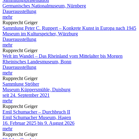
Sammlungspräsentation
Germanisches Nationalmuseum, Nürnberg
Dauerausstellung
mehr
Rupprecht Geiger
Sammlung Peter C. Ruppert – Konkrete Kunst in Europa nach 1945
Museum im Kulturspeicher, Würzburg
Dauerausstellung
mehr
Rupprecht Geiger
Welt im Wandel – Das Rheinland vom Mittelalter bis Morgen
Rheinisches Landesmuseum, Bonn
Dauerausstellung
mehr
Rupprecht Geiger
Sammlung Ströher
Museum Küppersmühle, Duisburg
seit 24. September 2021
mehr
Rupprecht Geiger
Emil Schumacher – Durchbruch II
Emil Schumacher Museum, Hagen
16. Februar 2025 bis 9. August 2026
mehr
Rupprecht Geiger