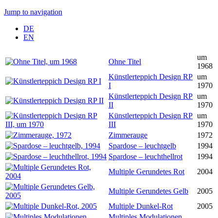
Jump to navigation
DE
EN
um
Ohne Titel
1968
Künstlerteppich Design RP
um
I
1970
Künstlerteppich Design RP
um
II
1970
Künstlerteppich Design RP
um
III
1970
Zimmerauge
1972
Spardose – leuchtgelb
1994
Spardose – leuchthellrot
1994
Multiple Gerundetes Rot
2004
Multiple Gerundetes Gelb
2005
Multiple Dunkel-Rot
2005
Multiples Modulationen