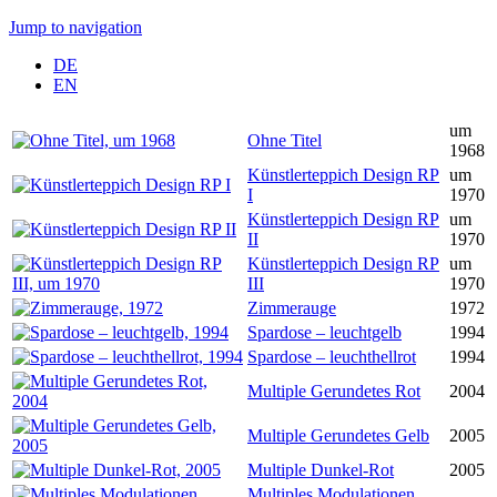
Jump to navigation
DE
EN
um
Ohne Titel
1968
Künstlerteppich Design RP
um
I
1970
Künstlerteppich Design RP
um
II
1970
Künstlerteppich Design RP
um
III
1970
Zimmerauge
1972
Spardose – leuchtgelb
1994
Spardose – leuchthellrot
1994
Multiple Gerundetes Rot
2004
Multiple Gerundetes Gelb
2005
Multiple Dunkel-Rot
2005
Multiples Modulationen