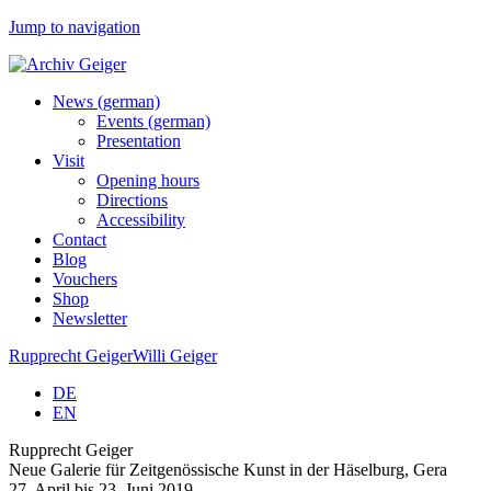
Jump to navigation
News (german)
Events (german)
Presentation
Visit
Opening hours
Directions
Accessibility
Contact
Blog
Vouchers
Shop
Newsletter
Rupprecht Geiger
Willi Geiger
DE
EN
Rupprecht Geiger
Neue Galerie für Zeitgenössische Kunst in der Häselburg, Gera
27. April bis 23. Juni 2019