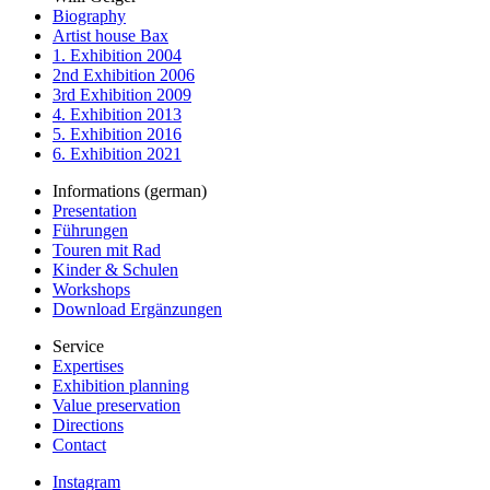
Biography
Artist house Bax
1. Exhibition 2004
2nd Exhibition 2006
3rd Exhibition 2009
4. Exhibition 2013
5. Exhibition 2016
6. Exhibition 2021
Informations (german)
Presentation
Führungen
Touren mit Rad
Kinder & Schulen
Workshops
Download Ergänzungen
Service
Expertises
Exhibition planning
Value preservation
Directions
Contact
Instagram