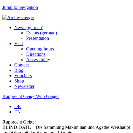
Jump to navigation
News (german)
Events (german)
Presentation
Visit
Opening hours
Directions
Accessibility
Contact
Blog
Vouchers
Shop
Newsletter
Rupprecht Geiger
Willi Geiger
DE
EN
Rupprecht Geiger
BLIND DATE – Die Sammlung Maximilian und Agathe Weishaupt
im Dialog mit der Sammlung Liaunig