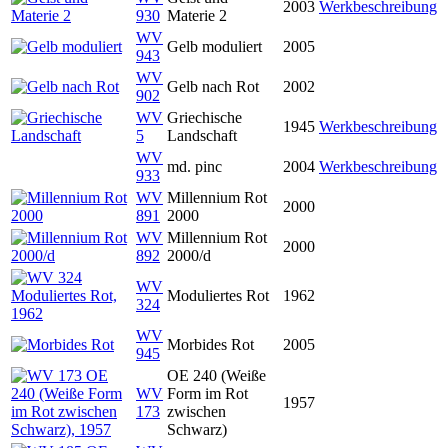
2003
Werkbeschreibung
930
Materie 2
WV
Gelb moduliert
2005
943
WV
Gelb nach Rot
2002
902
WV
Griechische
1945
Werkbeschreibung
5
Landschaft
WV
md. pinc
2004
Werkbeschreibung
933
WV
Millennium Rot
2000
891
2000
WV
Millennium Rot
2000
892
2000/d
WV
Moduliertes Rot
1962
324
WV
Morbides Rot
2005
945
OE 240 (Weiße
WV
Form im Rot
1957
173
zwischen
Schwarz)