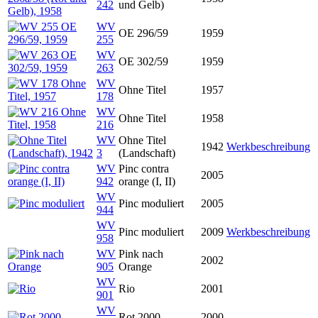
242
und Gelb)
WV
OE 296/59
1959
255
WV
OE 302/59
1959
263
WV
Ohne Titel
1957
178
WV
Ohne Titel
1958
216
WV
Ohne Titel
1942
Werkbeschreibung
3
(Landschaft)
WV
Pinc contra
2005
942
orange (I, II)
WV
Pinc moduliert
2005
944
WV
Pinc moduliert
2009
Werkbeschreibung
958
WV
Pink nach
2002
905
Orange
WV
Rio
2001
901
WV
Rot 2000
2000