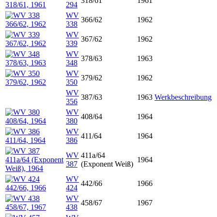
318/61
1961
294
WV
366/62
1962
338
WV
367/62
1962
339
WV
378/63
1963
348
WV
379/62
1962
350
WV
387/63
1963
Werkbeschreibung
356
WV
408/64
1964
380
WV
411/64
1964
386
WV
411a/64
1964
387
(Exponent Weiß)
WV
442/66
1966
424
WV
458/67
1967
438