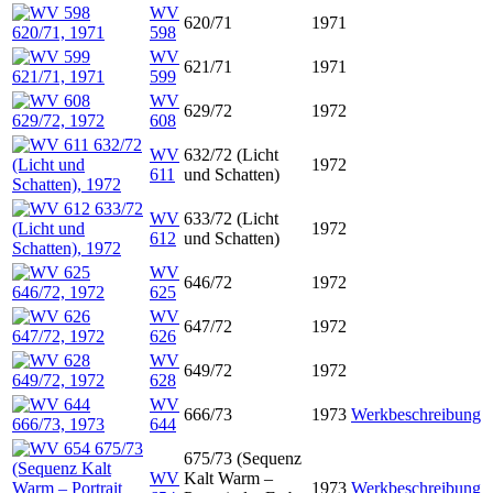
WV
620/71
1971
598
WV
621/71
1971
599
WV
629/72
1972
608
WV
632/72 (Licht
1972
611
und Schatten)
WV
633/72 (Licht
1972
612
und Schatten)
WV
646/72
1972
625
WV
647/72
1972
626
WV
649/72
1972
628
WV
666/73
1973
Werkbeschreibung
644
675/73 (Sequenz
WV
Kalt Warm –
1973
Werkbeschreibung