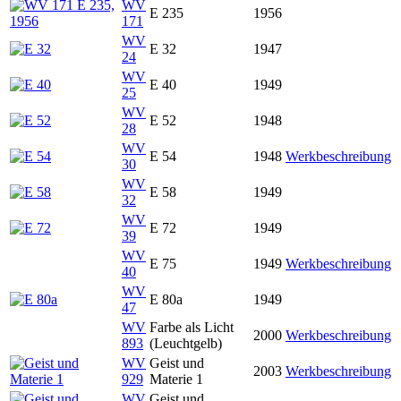
WV
E 235
1956
171
WV
E 32
1947
24
WV
E 40
1949
25
WV
E 52
1948
28
WV
E 54
1948
Werkbeschreibung
30
WV
E 58
1949
32
WV
E 72
1949
39
WV
E 75
1949
Werkbeschreibung
40
WV
E 80a
1949
47
WV
Farbe als Licht
2000
Werkbeschreibung
893
(Leuchtgelb)
WV
Geist und
2003
Werkbeschreibung
929
Materie 1
WV
Geist und