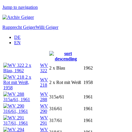
Jump to navigation
Rupprecht Geiger
Willi Geiger
DE
EN
WV
2 x Blau
1962
322
WV
2 x Rot mit Weiß
1958
218
WV
315a/61
1961
288
WV
316/61
1961
290
WV
317/61
1961
291
WV