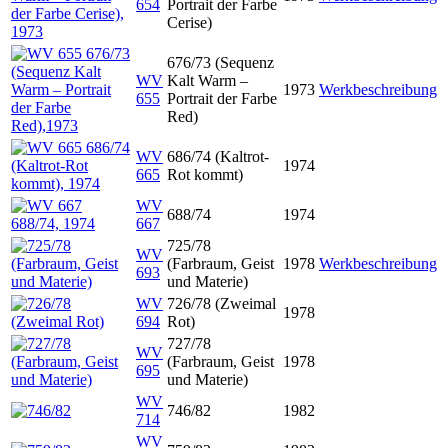
654
Portrait der Farbe
Cerise)
676/73 (Sequenz
WV
Kalt Warm –
1973
Werkbeschreibung
655
Portrait der Farbe
Red)
WV
686/74 (Kaltrot-
1974
665
Rot kommt)
WV
688/74
1974
667
725/78
WV
(Farbraum, Geist
1978
Werkbeschreibung
693
und Materie)
WV
726/78 (Zweimal
1978
694
Rot)
727/78
WV
(Farbraum, Geist
1978
695
und Materie)
WV
746/82
1982
714
WV