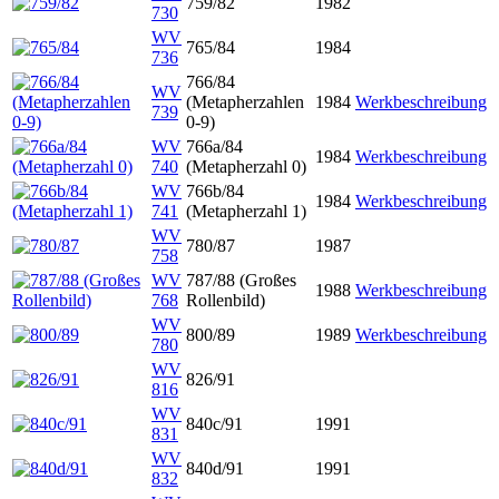
759/82
1982
730
WV
765/84
1984
736
766/84
WV
(Metapherzahlen
1984
Werkbeschreibung
739
0-9)
WV
766a/84
1984
Werkbeschreibung
740
(Metapherzahl 0)
WV
766b/84
1984
Werkbeschreibung
741
(Metapherzahl 1)
WV
780/87
1987
758
WV
787/88 (Großes
1988
Werkbeschreibung
768
Rollenbild)
WV
800/89
1989
Werkbeschreibung
780
WV
826/91
816
WV
840c/91
1991
831
WV
840d/91
1991
832