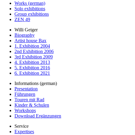
Works (german)
Solo exhibitions
Group exhibitions
ZEN 49
Willi Geiger
Biography
Artist house Bax
1. Exhibition 2004
2nd Exhibition 2006
3rd Exhibition 2009
4. Exhibition 2013
5. Exhibition 2016
6. Exhibition 2021
Informations (german)
Presentation
Führungen
Touren mit Rad
Kinder & Schulen
Workshops
Download Ergänzungen
Service
Expertises