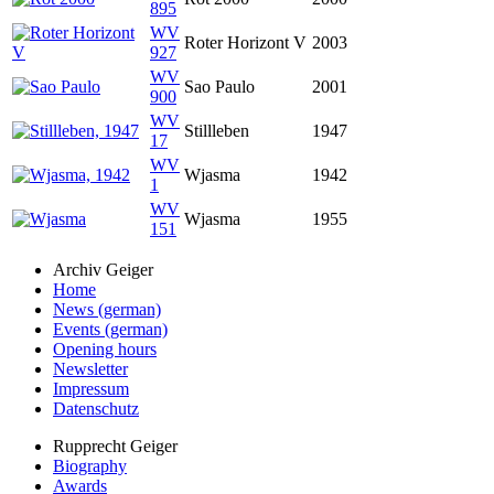
895
WV
Roter Horizont V
2003
927
WV
Sao Paulo
2001
900
WV
Stillleben
1947
17
WV
Wjasma
1942
1
WV
Wjasma
1955
151
Archiv Geiger
Home
News (german)
Events (german)
Opening hours
Newsletter
Impressum
Datenschutz
Rupprecht Geiger
Biography
Awards