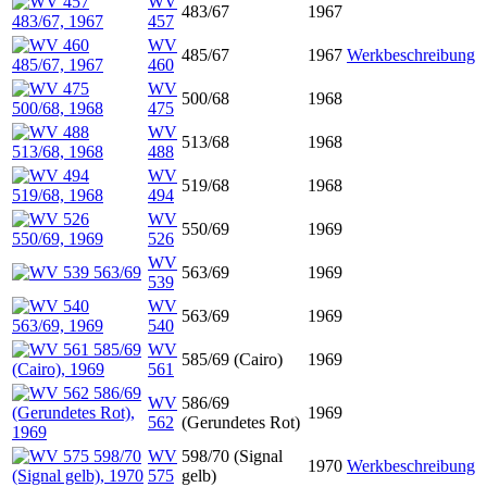
WV
483/67
1967
457
WV
485/67
1967
Werkbeschreibung
460
WV
500/68
1968
475
WV
513/68
1968
488
WV
519/68
1968
494
WV
550/69
1969
526
WV
563/69
1969
539
WV
563/69
1969
540
WV
585/69 (Cairo)
1969
561
WV
586/69
1969
562
(Gerundetes Rot)
WV
598/70 (Signal
1970
Werkbeschreibung
575
gelb)