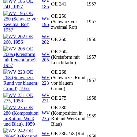
WV
OE 241
1957
185
OE 250
WV
(Schwarz vor
1957
195
zweimal Rot)
WV
OE 260
1956
202
OE 260a
WV
(Kreisform mit
1957
205
Leuchtfarbe)
OE 268
WV
(Schwarzes Rund
1957
223
vor blauem
Grund)
WV
OE 275
1958
231
OE 280
WV
(Komposition in
1959
235
Rot mit Weiß und
Blau)
WV
OE 286a/58 (Rot
1958