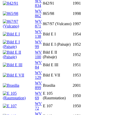
WV
842/91
1991
834
WV
865/98
1998
862
WV
867/97 (Vulcano)
1997
871
WV
Bild E I
1954
138
WV
Bild E I (Paisaje)
1952
99
WV
Bild E II
1952
100
(Paisaje)
WV
Bild E III
1951
84
WV
Bild E VII
1953
129
WV
Brasilia
2001
899
WV
E 105
1950
69
(Raumstation)
WV
E 107
1950
72
WV