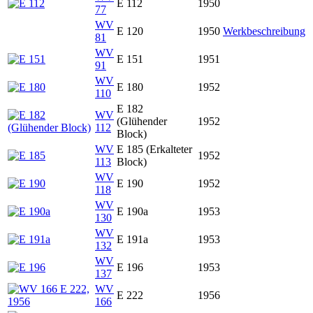
E 112
1950
77
WV
E 120
1950
Werkbeschreibung
81
WV
E 151
1951
91
WV
E 180
1952
110
E 182
WV
(Glühender
1952
112
Block)
WV
E 185 (Erkalteter
1952
113
Block)
WV
E 190
1952
118
WV
E 190a
1953
130
WV
E 191a
1953
132
WV
E 196
1953
137
WV
E 222
1956
166